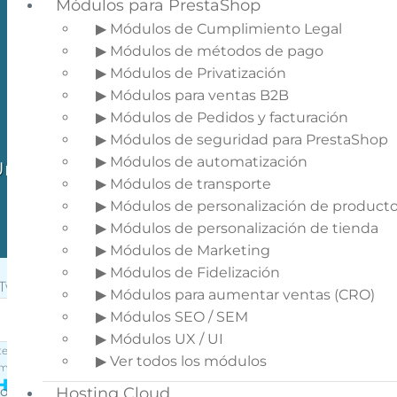
Módulos para PrestaShop
▶ Módulos de Cumplimiento Legal
▶ Módulos de métodos de pago
▶ Módulos de Privatización
Integramos tu tienda virtual
▶ Módulos para ventas B2B
Prestashop con cualquier
▶ Módulos de Pedidos y facturación
proveedor de Dropshipping
▶ Módulos de seguridad para PrestaShop
▶ Módulos de automatización
na solución de integración con
▶ Módulos de transporte
la cual no tendrás que hacer
▶ Módulos de personalización de product
nada, solo vender
▶ Módulos de personalización de tienda
▶ Módulos de Marketing
▶ Módulos de Fidelización
Twitter
▶ Módulos para aumentar ventas (CRO)
▶ Módulos SEO / SEM
▶ Módulos UX / UI
te campo es un campo de validación y debe quedar sin
▶ Ver todos los módulos
mbios.
Hablamos de tu proyecto?
oporciona información sobre lo que
Hosting Cloud