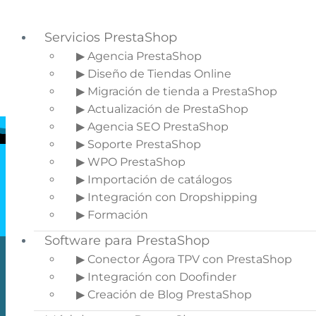
Servicios PrestaShop
▶ Agencia PrestaShop
▶ Diseño de Tiendas Online
Saltar a la navegación principal
▶ Migración de tienda a PrestaShop
Saltar al contenido principal
▶ Actualización de PrestaShop
▶ Agencia SEO PrestaShop
▶ Soporte PrestaShop
▶ WPO PrestaShop
▶ Importación de catálogos
▶ Integración con Dropshipping
▶ Formación
Software para PrestaShop
▶ Conector Ágora TPV con PrestaShop
Integración
▶ Integración con Doofinder
Dropshipping
▶ Creación de Blog PrestaShop
PrestaShop