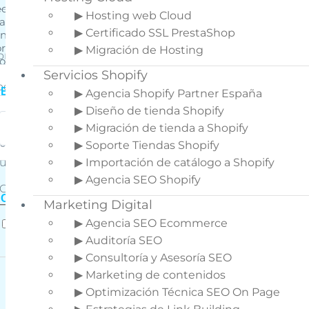
cesitas, si con los detalles enviados podemos
▶ Hosting web Cloud
ndarte un presupuesto lo haremos, en caso
▶ Certificado SSL PrestaShop
ntrario, te propondremos tener una reunión
r videoconferencia para hablar de tu
▶ Migración de Hosting
ombre
*
oyecto y presentarte una propuesta.
Servicios Shopify
ellidos
*
Email
*
▶ Agencia Shopify Partner España
▶ Diseño de tienda Shopify
eléfono
*
Introduce
▶ Migración de tienda a Shopify
▶ Soporte Tiendas Shopify
Enviamos WhatsApp para confirmar que ha llegado la
información a tu email
un email
▶ Importación de catálogo a Shopify
▶ Agencia SEO Shopify
Confirmar email
Consentimiento
*
Marketing Digital
▶ Agencia SEO Ecommerce
He leído, entiendo y acepto la política de
privacidad de datos de IDX (
Leer política
▶ Auditoría SEO
aquí
)
*
▶ Consultoría y Asesoría SEO
Información elemental sobre
▶ Marketing de contenidos
protección de datos
▶ Optimización Técnica SEO On Page
Responsable:
Los datos de carácter