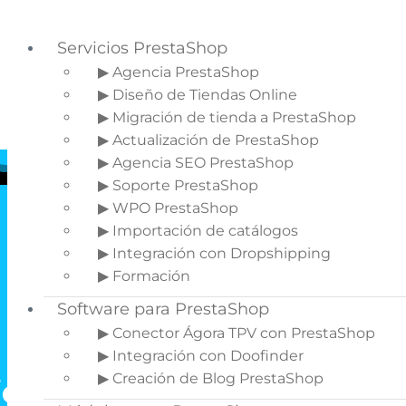
Servicios PrestaShop
▶ Agencia PrestaShop
▶ Diseño de Tiendas Online
Saltar a la navegación principal
▶ Migración de tienda a PrestaShop
Saltar al contenido principal
▶ Actualización de PrestaShop
▶ Agencia SEO PrestaShop
▶ Soporte PrestaShop
▶ WPO PrestaShop
▶ Importación de catálogos
▶ Integración con Dropshipping
▶ Formación
Software para PrestaShop
Módulos de
▶ Conector Ágora TPV con PrestaShop
Privatización de
▶ Integración con Doofinder
▶ Creación de Blog PrestaShop
iendas y contenido