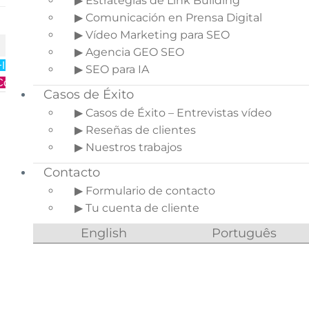
▶ Estrategias de Link Building
59,99€
▶ Comunicación en Prensa Digital
Precio:
▶ Vídeo Marketing para SEO
Versiones compatibles:
1.7.8.11 / 8.2.7 / 9.1.4
▶ Agencia GEO SEO
+Información
▶ SEO para IA
Comprar
Casos de Éxito
▶ Casos de Éxito – Entrevistas vídeo
▶ Reseñas de clientes
▶ Nuestros trabajos
Contacto
▶ Formulario de contacto
▶ Tu cuenta de cliente
English
Português