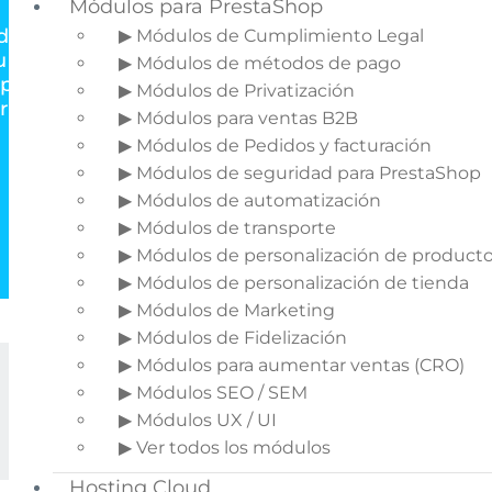
Módulos para PrestaShop
ulos para gestionar la privatización de
▶ Módulos de Cumplimiento Legal
u tienda online y sus contenidos. Con
▶ Módulos de métodos de pago
porte y actualizaciones, desarrollados
▶ Módulos de Privatización
r un equipo de profesionales expertos
▶ Módulos para ventas B2B
en PrestaShop.
▶ Módulos de Pedidos y facturación
▶ Módulos de seguridad para PrestaShop
▶ Módulos de automatización
▶ Módulos de transporte
▶ Módulos de personalización de product
▶ Módulos de personalización de tienda
▶ Módulos de Marketing
▶ Módulos de Fidelización
▶ Módulos para aumentar ventas (CRO)
Inicio
▶ Módulos SEO / SEM
»
▶ Módulos UX / UI
▶ Ver todos los módulos
Módulos de Privatización
Hosting Cloud