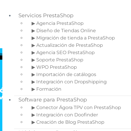
Servicios PrestaShop
▶ Agencia PrestaShop
▶ Diseño de Tiendas Online
Saltar a la navegación principal
▶ Migración de tienda a PrestaShop
Saltar al contenido principal
▶ Actualización de PrestaShop
▶ Agencia SEO PrestaShop
▶ Soporte PrestaShop
▶ WPO PrestaShop
▶ Importación de catálogos
▶ Integración con Dropshipping
ódulo para crear páginas
▶ Formación
MS privadas para clientes
Software para PrestaShop
y grupos
▶ Conector Ágora TPV con PrestaShop
▶ Integración con Doofinder
▶ Creación de Blog PrestaShop