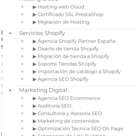
▶ Hosting web Cloud
PrestaShop
8
▶ Certificado SSL PrestaShop
compatible
▶ Migración de Hosting
Módulo para crear páginas
Servicios Shopify
CMS privadas para clientes y
▶ Agencia Shopify Partner España
grupos
▶ Diseño de tienda Shopify
▶ Migración de tienda a Shopify
Módulo para crear secciones de
contenido (CMS) privadas. ¿Quieres tener
▶ Soporte Tiendas Shopify
una página con contenido para que solo
▶ Importación de catálogo a Shopify
los clientes de un grupo accedan a el?
▶ Agencia SEO Shopify
Podrás tener diferentes páginas para
Marketing Digital
diferentes grupos de clientes.
▶ Agencia SEO Ecommerce
Compatible con:
▶ Auditoría SEO
1.7.0.0
1.7.8.11
8.0.0
▶ Consultoría y Asesoría SEO
PrestaShop
a
y
a
▶ Marketing de contenidos
8.2.1
▶ Optimización Técnica SEO On Page