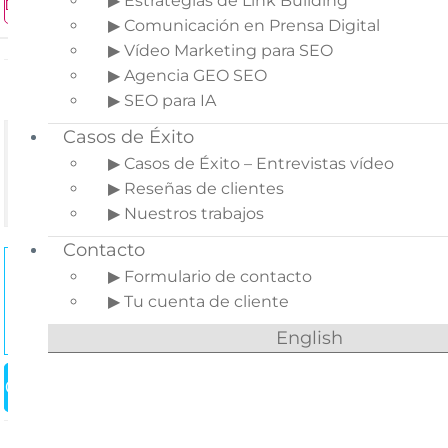
▶ Estrategias de Link Building
Demo Front Office
▶ Comunicación en Prensa Digital
▶ Vídeo Marketing para SEO
49,99€
▶ Agencia GEO SEO
Precio:
▶ SEO para IA
Casos de Éxito
Se contrata conjuntamente con 1 año
▶ Casos de Éxito – Entrevistas vídeo
Business Care
de
▶ Reseñas de clientes
(soporte y actualizaciones)
▶ Nuestros trabajos
Contacto
Business Care
▶ Formulario de contacto
38,00€
+IVA/año
▶ Tu cuenta de cliente
Más información
English
Comprar
Contrata la instalación y configuración.