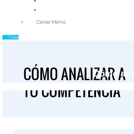
Cerrar Menú
Close
Cómo anal
Inicio
»
Blog de Ec