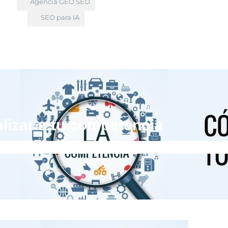
Agencia GEO SEO
SEO para IA
izar a tu competencia
ommerce
»
Cómo analizar a tu competencia