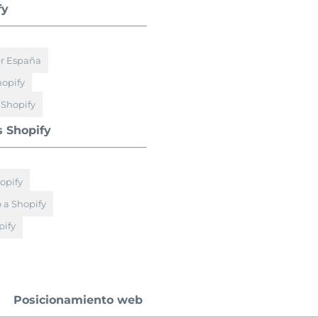
fy
er España
hopify
 Shopify
s Shopify
opify
 a Shopify
ify
Posicionamiento web