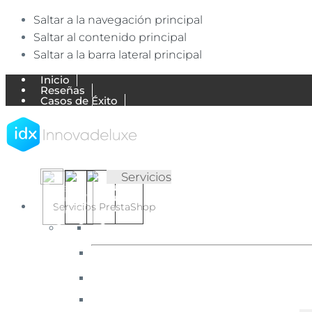
Saltar a la navegación principal
Saltar al contenido principal
Saltar a la barra lateral principal
Inicio
Reseñas
Casos de Éxito
Trabajos
Empresa
Blog de Ecommerce
Mi Cuenta
Contactar
▷
✅
Servicios
Agencia
Agencia
Ecommerce
Ecommerce
Servicios PrestaShop
expertos
en
【Expertos
English
Português
Español
PrestaShop
en
(UK)
(Portugal)
(España)
y
Shopify.
PrestaShop
Diseñamos
y
y
desarrollamos
Shopify】
tiendas
online