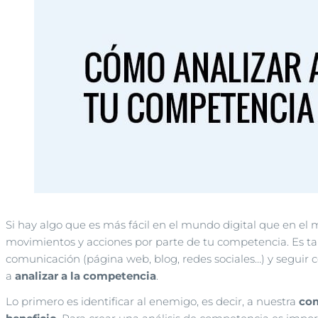
Si hay algo que es más fácil en el mundo digital que en el m
movimientos y acciones por parte de tu competencia. Es tan
comunicación (página web, blog, redes sociales…) y seguir
a
analizar a la competencia
.
Lo primero es identificar al enemigo, es decir, a nuestra
com