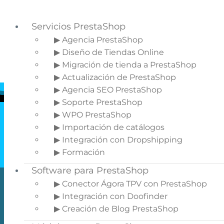
Servicios PrestaShop
▶ Agencia PrestaShop
▶ Diseño de Tiendas Online
Saltar a la navegación principal
▶ Migración de tienda a PrestaShop
Saltar al contenido principal
▶ Actualización de PrestaShop
▶ Agencia SEO PrestaShop
▶ Soporte PrestaShop
▶ WPO PrestaShop
▶ Importación de catálogos
▶ Integración con Dropshipping
▶ Formación
Software para PrestaShop
▶ Conector Ágora TPV con PrestaShop
Multitienda
▶ Integración con Doofinder
PrestaShop
▶ Creación de Blog PrestaShop