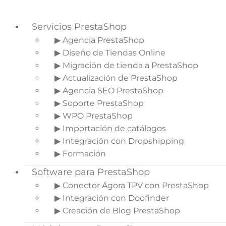
Servicios PrestaShop
▶ Agencia PrestaShop
▶ Diseño de Tiendas Online
Saltar a la navegación principal
▶ Migración de tienda a PrestaShop
Saltar al contenido principal
▶ Actualización de PrestaShop
Saltar a la barra lateral principal
▶ Agencia SEO PrestaShop
▶ Soporte PrestaShop
▶ WPO PrestaShop
▶ Importación de catálogos
Cosas que hacen tu
▶ Integración con Dropshipping
ecommerce más usable
▶ Formación
Software para PrestaShop
Inicio
»
Blog de Ecommerce
»
Cosas que
hacen tu ecommerce más usable
▶ Conector Ágora TPV con PrestaShop
▶ Integración con Doofinder
▶ Creación de Blog PrestaShop