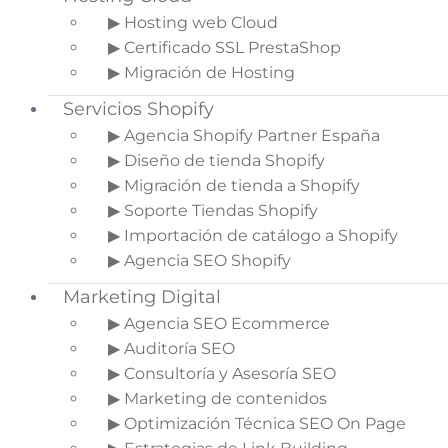
3.
Que los usuarios
▶ Hosting web Cloud
sepan todo el rato en
▶ Certificado SSL PrestaShop
qué parte del proceso se
▶ Migración de Hosting
encuentran
Servicios Shopify
4.
Confirmaciones
5.
Función de
▶ Agencia Shopify Partner España
búsqueda
▶ Diseño de tienda Shopify
6.
Productos
▶ Migración de tienda a Shopify
relacionados
▶ Soporte Tiendas Shopify
7.
Mantén el carrito
▶ Importación de catálogo a Shopify
accesible
▶ Agencia SEO Shopify
Marketing Digital
Un Ecommerce más usable
▶ Agencia SEO Ecommerce
▶ Auditoría SEO
Hoy día cualquier cosa digital pasa por un
▶ Consultoría y Asesoría SEO
proceso de usabilidad y experiencia de usuario
▶ Marketing de contenidos
(UX). La
e
xperiencia de usuario
(UX) es un
▶ Optimización Técnica SEO On Page
término para el nivel de satisfacción que