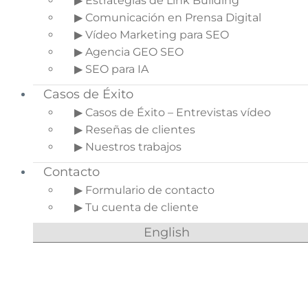
experimentan los usuarios cuando utiliza tu
▶ Estrategias de Link Building
producto o sistema. Si es una buena experiencia,
▶ Comunicación en Prensa Digital
ellos estarán satisfechos, y si es una mala
▶ Vídeo Marketing para SEO
experiencia, tus clientes se irán y no volverán.
▶ Agencia GEO SEO
▶ SEO para IA
Muchas veces nos centramos en el diseño desde
un punto de vista estético, lo cual es importante,
Casos de Éxito
pero a veces dejamos la experiencia de usuario
▶ Casos de Éxito – Entrevistas vídeo
en un segundo plano cuando, realmente, debería
▶ Reseñas de clientes
ser justo al revés. Mejorar la usabilidad de tu
▶ Nuestros trabajos
tienda online, permitirá aumentar tus
Contacto
conversiones, así como la satisfacción de tus
compradores.
▶ Formulario de contacto
▶ Tu cuenta de cliente
English
Compra sin registro
Hay que tener en cuenta que mucha gente sólo
quiere comprar una cosa en concreto y finalizar
ahí la relación con nuestra tienda, por lo que
hacerles pasar por el proceso de registro solo