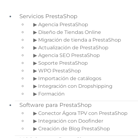
Servicios PrestaShop
▶ Agencia PrestaShop
▶ Diseño de Tiendas Online
Saltar a la navegación principal
▶ Migración de tienda a PrestaShop
Saltar al contenido principal
▶ Actualización de PrestaShop
Saltar a la barra lateral principal
▶ Agencia SEO PrestaShop
▶ Soporte PrestaShop
▶ WPO PrestaShop
▶ Importación de catálogos
El sector de la alimentación
▶ Integración con Dropshipping
y el ecommerce
▶ Formación
Software para PrestaShop
Inicio
»
Blog de Ecommerce
»
El sector de
la alimentación y el ecommerce
▶ Conector Ágora TPV con PrestaShop
▶ Integración con Doofinder
▶ Creación de Blog PrestaShop