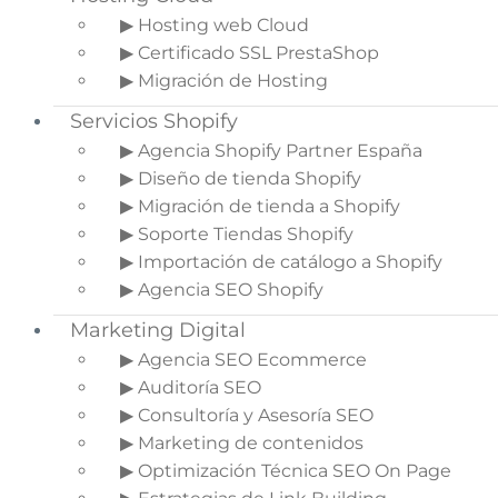
2.
barreras para la
▶ Hosting web Cloud
expansión del sector de
▶ Certificado SSL PrestaShop
la alimentación online
▶ Migración de Hosting
3.
¿Hay buenas
Servicios Shopify
expectativas para el
sector de la alimentación
▶ Agencia Shopify Partner España
online?
▶ Diseño de tienda Shopify
4.
Estrategia en la
▶ Migración de tienda a Shopify
venta de alimentación
▶ Soporte Tiendas Shopify
online
▶ Importación de catálogo a Shopify
▶ Agencia SEO Shopify
Marketing Digital
La expansión del sector de la
▶ Agencia SEO Ecommerce
alimentación online
▶ Auditoría SEO
El negocio de las ventas ecommerce está en
▶ Consultoría y Asesoría SEO
plena expansión. En estos últimos años ha
▶ Marketing de contenidos
experimentado un crecimiento sin precedentes.
▶ Optimización Técnica SEO On Page
Comprar por internet es la opción elegida cada