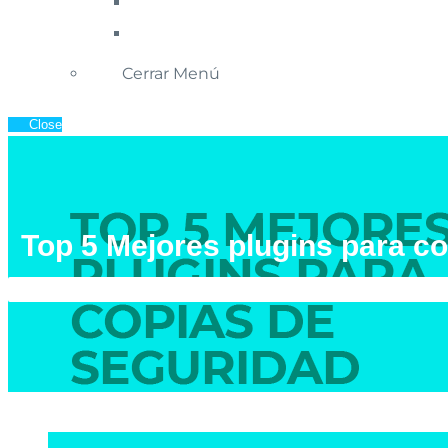
Cerrar Menú
Close
Top 5 Mejores plugins para c
Inicio
»
Blog de Ecommerce
»
Top 5 Mej