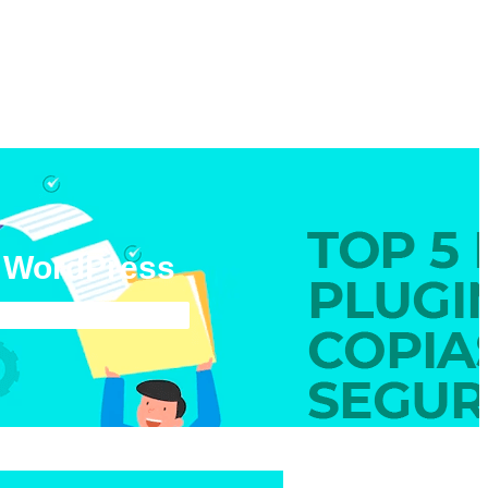
n WordPress
rdPress