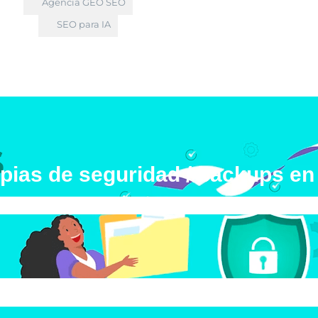
Agencia GEO SEO
SEO para IA
opias de seguridad / backups e
ores plugins para copias de seguridad / backups en Wo