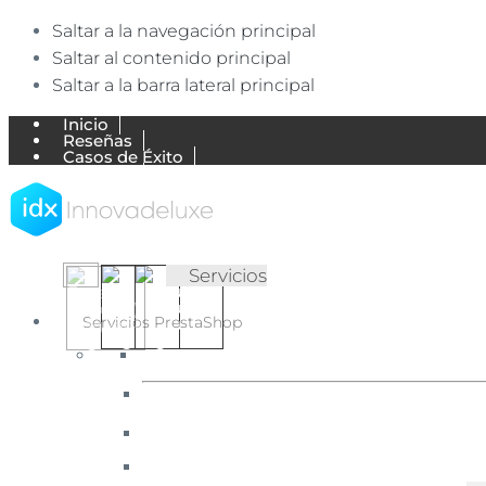
Saltar a la navegación principal
Saltar al contenido principal
Saltar a la barra lateral principal
Inicio
Reseñas
Casos de Éxito
Trabajos
Empresa
Blog de Ecommerce
Mi Cuenta
Contactar
▷
✅
Servicios
Agencia
Agencia
Ecommerce
Ecommerce
Servicios PrestaShop
expertos
en
【Expertos
English
Português
Español
PrestaShop
en
(UK)
(Portugal)
(España)
y
Shopify.
PrestaShop
Diseñamos
y
y
desarrollamos
Shopify】
tiendas
online