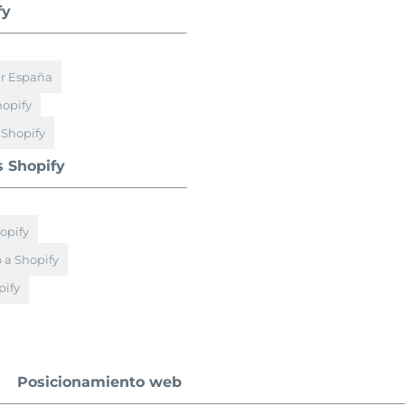
fy
er España
hopify
 Shopify
s Shopify
opify
 a Shopify
ify
Posicionamiento web