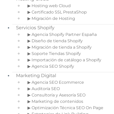
“experimentos modernos”. Las empresas no
▶ Hosting web Cloud
dedicaban especial atención al cuidado de su
▶ Certificado SSL PrestaShop
presencia digital y, en general, todo era bastante
▶ Migración de Hosting
cutre.
Servicios Shopify
Poco a poco, la tendencia cambió y se comenzó a
▶ Agencia Shopify Partner España
equiparar al resto de comunicaciones
▶ Diseño de tienda Shopify
publicitarias: El cuidado y la puesta en escena de
▶ Migración de tienda a Shopify
todo contenido. El diseño visual ya se volvió algo
▶ Soporte Tiendas Shopify
importante dentro del arma de seducción con el
▶ Importación de catálogo a Shopify
consumidor.
▶ Agencia SEO Shopify
Y así vamos llegando a la actualidad, donde, de
Marketing Digital
nuevo, la imagen vuelve a ocupar su hegemonía
▶ Agencia SEO Ecommerce
como principal fuerza persuasiva en el
diseño
▶ Auditoría SEO
digital
.
▶ Consultoría y Asesoría SEO
La fuerza de las imágenes aporta 3 ventajas:
▶ Marketing de contenidos
▶ Optimización Técnica SEO On Page
Reforzar los mensajes (analogías,