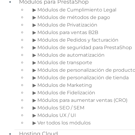
Módulos para PrestaShop
▶ Módulos de Cumplimiento Legal
▶ Módulos de métodos de pago
▶ Módulos de Privatización
▶ Módulos para ventas B2B
▶ Módulos de Pedidos y facturación
▶ Módulos de seguridad para PrestaShop
▶ Módulos de automatización
▶ Módulos de transporte
▶ Módulos de personalización de product
▶ Módulos de personalización de tienda
▶ Módulos de Marketing
Durante años, el terreno gráfico lleva batallando
▶ Módulos de Fidelización
con el digital para defender su importancia. Ha
▶ Módulos para aumentar ventas (CRO)
sido una larga batalla desde los inicios de
▶ Módulos SEO / SEM
internet, donde los diseños eran de colores
▶ Módulos UX / UI
estridentes, no se cuidaba la usabilidad, no se
▶ Ver todos los módulos
tenía en cuenta la experiencia de usurio, no se
buscaba seducir…basicamente, eran
Hosting Cloud