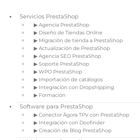
Servicios PrestaShop
▶ Agencia PrestaShop
▶ Diseño de Tiendas Online
Saltar a la navegación principal
▶ Migración de tienda a PrestaShop
Saltar al contenido principal
▶ Actualización de PrestaShop
Saltar a la barra lateral principal
▶ Agencia SEO PrestaShop
▶ Soporte PrestaShop
▶ WPO PrestaShop
▶ Importación de catálogos
4 formas de potenciar la
▶ Integración con Dropshipping
fuerza visual de tu tienda
▶ Formación
Software para PrestaShop
Inicio
»
Blog de Ecommerce
»
4 formas de
potenciar la fuerza visual de tu tienda
▶ Conector Ágora TPV con PrestaShop
▶ Integración con Doofinder
▶ Creación de Blog PrestaShop