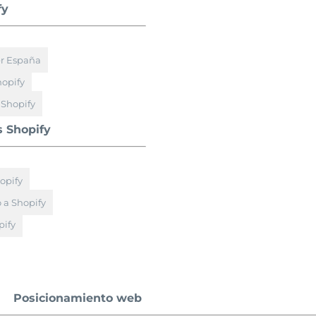
fy
er España
hopify
 Shopify
s Shopify
opify
 a Shopify
ify
Posicionamiento web