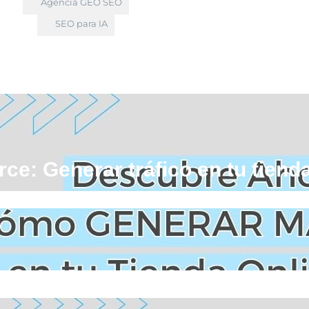
Agencia GEO SEO
SEO para IA
e: Generar tráfico en tu tiend
»
Consejos Ecommerce: Generar tráfico en tu tienda