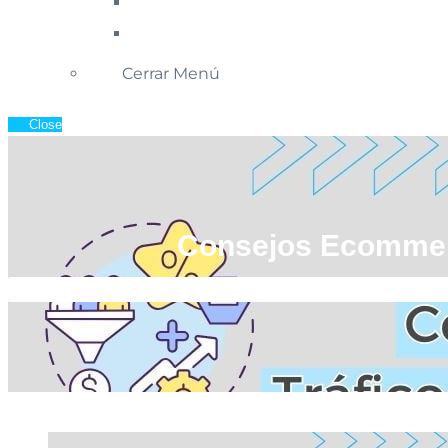
Cerrar Menú
Close
Consejos Ecommerc
Inicio
»
Blog de Ecommerce