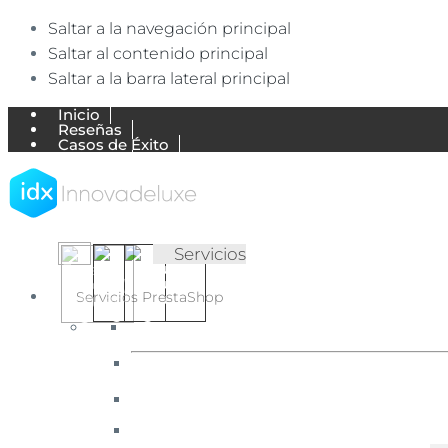
Saltar a la navegación principal
Saltar al contenido principal
Saltar a la barra lateral principal
Inicio
Reseñas
Casos de Éxito
Trabajos
Empresa
Blog de Ecommerce
Mi Cuenta
Contactar
▷
✅
Servicios
Agencia
Agencia
Ecommerce
Ecommerce
Servicios PrestaShop
expertos
en
【Expertos
English
Português
Español
PrestaShop
en
(UK)
(Portugal)
(España)
y
Shopify.
PrestaShop
Diseñamos
y
y
desarrollamos
Shopify】
tiendas
online