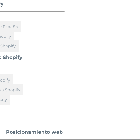
fy
er España
hopify
 Shopify
s Shopify
opify
 a Shopify
ify
Posicionamiento web