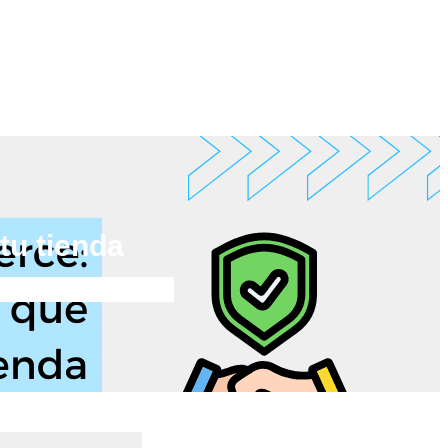
tu tienda
enda