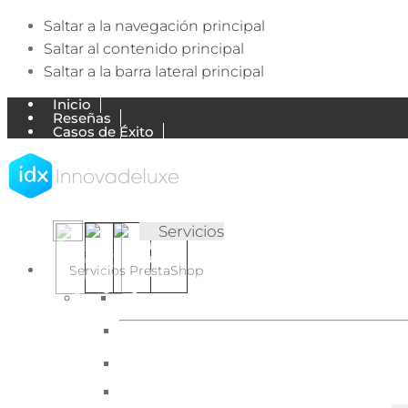
Saltar a la navegación principal
Saltar al contenido principal
Saltar a la barra lateral principal
Inicio
Reseñas
Casos de Éxito
Trabajos
Empresa
Blog de Ecommerce
Mi Cuenta
Contactar
▷
✅
Servicios
Agencia
Agencia
Ecommerce
Ecommerce
Servicios PrestaShop
expertos
en
【Expertos
English
Português
Español
PrestaShop
en
(UK)
(Portugal)
(España)
y
Shopify.
PrestaShop
Diseñamos
y
y
desarrollamos
Shopify】
tiendas
online