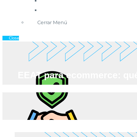
Cerrar Menú
Close
EEAT para ecommerce: qué 
Inicio
»
Blog de Ecommerce
»
EEAT p