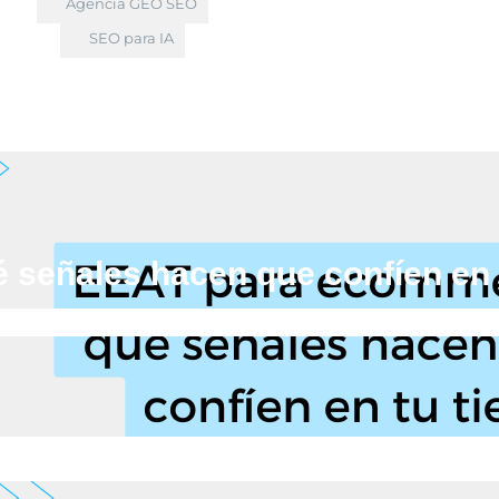
Agencia GEO SEO
SEO para IA
señales hacen que confíen en 
ara ecommerce: qué señales hacen que confíen en tu ti