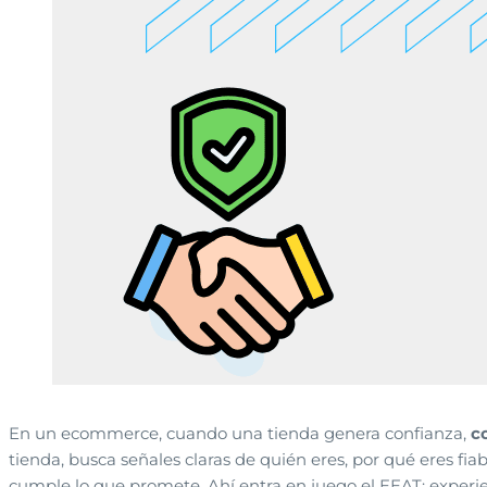
En un ecommerce, cuando una tienda genera confianza,
c
tienda, busca señales claras de quién eres, por qué eres fia
cumple lo que promete. Ahí entra en juego el EEAT: e
xperi