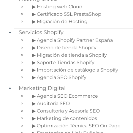
Actualmente, YouTube es una plataforma que se
▶ Hosting web Cloud
ha convertido en esencial para toda persona que
▶ Certificado SSL PrestaShop
quiera vender un producto, servicio o incluso
▶ Migración de Hosting
imagen de marca. Con esta plataforma puedes
Servicios Shopify
usar una de las mejores estrategias, lo
▶ Agencia Shopify Partner España
audiovisual.
▶ Diseño de tienda Shopify
Desde hace un tiempo, Google ha dicho que
▶ Migración de tienda a Shopify
tener vídeos dentro de tu tienda online es
▶ Soporte Tiendas Shopify
fundamental para posicionarse correctamente
▶ Importación de catálogo a Shopify
en su motor de búsqueda. Al fin y al cabo, un
▶ Agencia SEO Shopify
contenido audiovisual es mejorar la experiencia
Marketing Digital
de usuario.
▶ Agencia SEO Ecommerce
El mundo online va desarrollándose poco a poco,
▶ Auditoría SEO
es por eso que la experiencia de usuario se está
▶ Consultoría y Asesoría SEO
haciendo imprescindible para tenerla en cuenta
▶ Marketing de contenidos
en cada acción que tomas en tu ecommerce.
▶ Optimización Técnica SEO On Page
Si eres de las personas que se han dado cuenta y