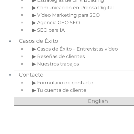
▶ Estrategias de Link Building
haces vídeos de YouTube para ecommerce, aquí
▶ Comunicación en Prensa Digital
te explico
10 errores que tienes que evitar
a toda
▶ Vídeo Marketing para SEO
costa.
▶ Agencia GEO SEO
Indice del artículo
▶ SEO para IA
Casos de Éxito
1.
Consejos de
▶ Casos de Éxito – Entrevistas vídeo
YouTube para
▶ Reseñas de clientes
ecommerce
▶ Nuestros trabajos
1.1.
No tener un
segmento
Contacto
1.2.
Vídeos
▶ Formulario de contacto
aburridos
▶ Tu cuenta de cliente
1.3.
Muchos
English
tecnicismos
1.4.
No
compartirlo
1.5.
Ser algo
humilde