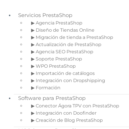
Servicios PrestaShop
▶ Agencia PrestaShop
▶ Diseño de Tiendas Online
Saltar a la navegación principal
▶ Migración de tienda a PrestaShop
Saltar al contenido principal
▶ Actualización de PrestaShop
Saltar a la barra lateral principal
▶ Agencia SEO PrestaShop
▶ Soporte PrestaShop
▶ WPO PrestaShop
▶ Importación de catálogos
10 Errores comunes en
▶ Integración con Dropshipping
YouTube para Ecommerce
▶ Formación
Software para PrestaShop
Inicio
»
Blog de Ecommerce
»
10 Errores
comunes en YouTube para Ecommerce
▶ Conector Ágora TPV con PrestaShop
▶ Integración con Doofinder
▶ Creación de Blog PrestaShop