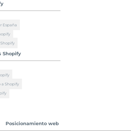
fy
er España
hopify
 Shopify
s Shopify
opify
 a Shopify
ify
Posicionamiento web