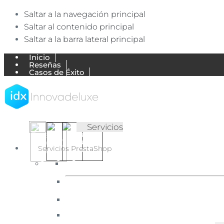
Saltar a la navegación principal
Saltar al contenido principal
Saltar a la barra lateral principal
Inicio
Reseñas
Casos de Éxito
Trabajos
Empresa
Blog de Ecommerce
Mi Cuenta
Contactar
▷
✅
Servicios
Agencia
Agencia
Ecommerce
Ecommerce
Servicios PrestaShop
expertos
en
【Expertos
English
Português
Español
PrestaShop
en
(UK)
(Portugal)
(España)
y
Shopify.
PrestaShop
Diseñamos
y
y
desarrollamos
Shopify】
tiendas
online