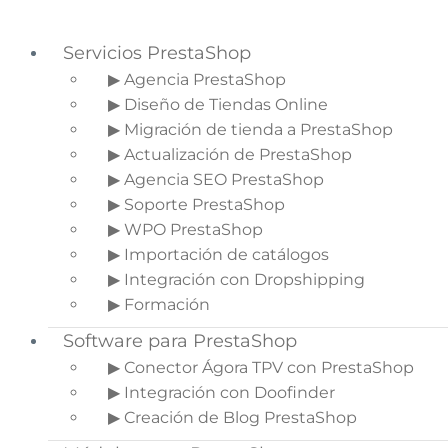
Servicios PrestaShop
▶ Agencia PrestaShop
▶ Diseño de Tiendas Online
Saltar a la navegación principal
▶ Migración de tienda a PrestaShop
Saltar al contenido principal
▶ Actualización de PrestaShop
Saltar a la barra lateral principal
▶ Agencia SEO PrestaShop
▶ Soporte PrestaShop
▶ WPO PrestaShop
▶ Importación de catálogos
¿Qué es un Community
▶ Integración con Dropshipping
Manager?
▶ Formación
Software para PrestaShop
Inicio
»
Blog de Ecommerce
»
¿Qué es un
Community Manager?
▶ Conector Ágora TPV con PrestaShop
▶ Integración con Doofinder
▶ Creación de Blog PrestaShop