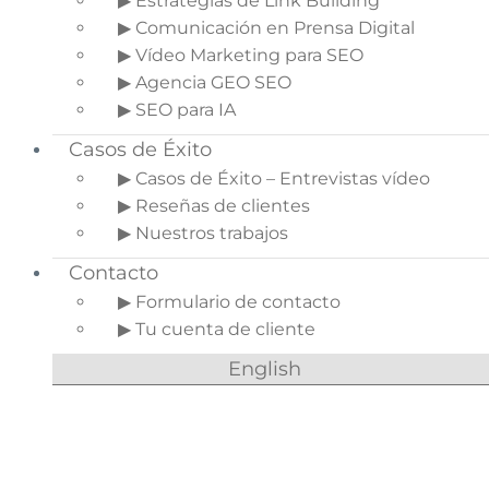
▶ Estrategias de Link Building
sociales.
▶ Comunicación en Prensa Digital
Descubre en este artículo
qué es community
▶ Vídeo Marketing para SEO
manager
, cuáles son las acciones concretas que
▶ Agencia GEO SEO
realiza y los beneficios que supone para una
▶ SEO para IA
empresa o negocio (especialmente si está
Casos de Éxito
relacionado con el mundo digital).
▶ Casos de Éxito – Entrevistas vídeo
Indice del artículo
▶ Reseñas de clientes
▶ Nuestros trabajos
1.
Definición de
community manager
Contacto
2.
¿Qué hace un
▶ Formulario de contacto
community manager?
▶ Tu cuenta de cliente
2.1.
Conocer a tu
English
audiencia
2.2.
Incrementar
la visibilidad de la
marca
2.3.
Generar