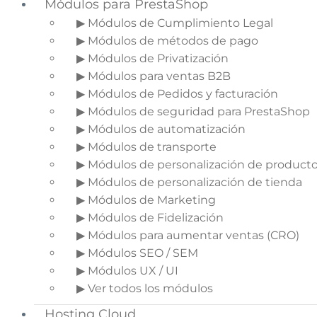
Módulos para PrestaShop
▶ Módulos de Cumplimiento Legal
▶ Módulos de métodos de pago
▶ Módulos de Privatización
▶ Módulos para ventas B2B
▶ Módulos de Pedidos y facturación
▶ Módulos de seguridad para PrestaShop
▶ Módulos de automatización
▶ Módulos de transporte
▶ Módulos de personalización de product
▶ Módulos de personalización de tienda
▶ Módulos de Marketing
▶ Módulos de Fidelización
▶ Módulos para aumentar ventas (CRO)
Un
community manager
es el profesional
▶ Módulos SEO / SEM
encargado del desarrollo y la gestión de una
▶ Módulos UX / UI
comunidad online de una marca, empresa e
▶ Ver todos los módulos
incluso personas. Por ejemplo, los artistas y
famosos, suelen tener profesionales de este perfil
Hosting Cloud