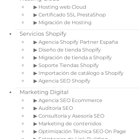
administrando sus redes sociales.
▶ Hosting web Cloud
▶ Certificado SSL PrestaShop
Seguramente has oído la frase
‘’Si no estás en
▶ Migración de Hosting
una red social, no existes’’
., pronunciada cientos
de veces por los más experimentados en estas
Servicios Shopify
plataformas. Realmente es una afirmación
▶ Agencia Shopify Partner España
bastante acertada, de acuerdo a la forma en que
▶ Diseño de tienda Shopify
nos comunicamos actualmente.
▶ Migración de tienda a Shopify
Para alcanzar el éxito en prácticamente
▶ Soporte Tiendas Shopify
cualquier proyecto, una estrategia de Social
▶ Importación de catálogo a Shopify
Media es de vital importancia. Contribuye a darle
▶ Agencia SEO Shopify
visibilidad a la marca, captar nuevos clientes y
Marketing Digital
mucho más. Un
community manager
se
▶ Agencia SEO Ecommerce
encarga de estas tareas y otras de las que
▶ Auditoría SEO
estaremos hablando más adelante.
▶ Consultoría y Asesoría SEO
En nuestra agencia de Social Media contamos
▶ Marketing de contenidos
con los profesionales que necesitas para
▶ Optimización Técnica SEO On Page
gestionar tu campaña de Marketing en redes