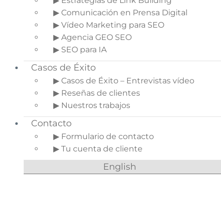
▶ Estrategias de Link Building
Marketplace
▶ Comunicación en Prensa Digital
2.1.
Los
▶ Vídeo Marketing para SEO
Marketplaces
▶ Agencia GEO SEO
pueden variar
▶ SEO para IA
según el tipo de
oferta
Casos de Éxito
3.
Qué tipos de
▶ Casos de Éxito – Entrevistas vídeo
Marketplaces pueden
▶ Reseñas de clientes
existir
▶ Nuestros trabajos
3.1.
Generador de
Contacto
pedidos
▶ Formulario de contacto
3.2.
Generador de
▶ Tu cuenta de cliente
leads
4.
Ventajas de vender
English
en un Marketplace
5.
Inconvenientes de
vender en un
Marketplace