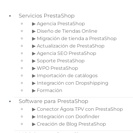
Servicios PrestaShop
▶ Agencia PrestaShop
▶ Diseño de Tiendas Online
Saltar a la navegación principal
▶ Migración de tienda a PrestaShop
Saltar al contenido principal
▶ Actualización de PrestaShop
Saltar a la barra lateral principal
▶ Agencia SEO PrestaShop
▶ Soporte PrestaShop
▶ WPO PrestaShop
▶ Importación de catálogos
¿Qué es un Marketplace?
▶ Integración con Dropshipping
Todo lo que necesitas saber
▶ Formación
Software para PrestaShop
Inicio
»
Blog de Ecommerce
»
¿Qué es un
Marketplace? Todo lo que necesitas saber
▶ Conector Ágora TPV con PrestaShop
▶ Integración con Doofinder
▶ Creación de Blog PrestaShop