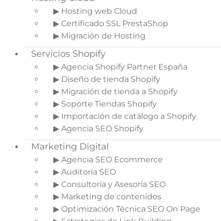
¿Te has planteado la posibilidad de
vender tus
▶ Hosting web Cloud
producto en un Marketplace
y así beneficiarte
▶ Certificado SSL PrestaShop
de sus características ? Sin lugar a dudas en los
▶ Migración de Hosting
últimos años este canal de distribución ha
aumentado el número de tiendas
Servicios Shopify
considerablemente.
▶ Agencia Shopify Partner España
Vender a través de este tipo de plataformas es
▶ Diseño de tienda Shopify
fundamental si queremos empezar con un
▶ Migración de tienda a Shopify
Ecommerce, sobre todo para llegar a nuevos
▶ Soporte Tiendas Shopify
clientes y nuevos mercados, ya que estos
▶ Importación de catálogo a Shopify
Marketplaces o “supermercados digitales” son las
▶ Agencia SEO Shopify
plataformas más utilizadas para la compra en
Marketing Digital
internet.
▶ Agencia SEO Ecommerce
Indice del artículo
▶ Auditoría SEO
▶ Consultoría y Asesoría SEO
1.
¿Qué es un
▶ Marketing de contenidos
Marketplace?
▶ Optimización Técnica SEO On Page
2.
Cómo funciona un