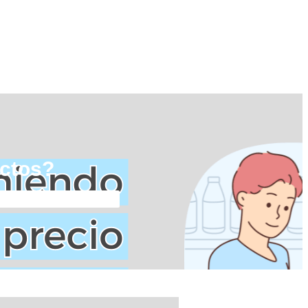
uctos?
?