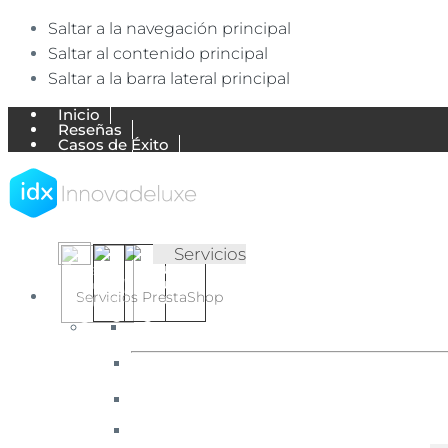
Saltar a la navegación principal
Saltar al contenido principal
Saltar a la barra lateral principal
Inicio
Reseñas
Casos de Éxito
Trabajos
Empresa
Blog de Ecommerce
Mi Cuenta
Contactar
▷
✅
Servicios
Agencia
Agencia
Ecommerce
Ecommerce
Servicios PrestaShop
expertos
en
【Expertos
English
Português
Español
PrestaShop
en
(UK)
(Portugal)
(España)
y
Shopify.
PrestaShop
Diseñamos
y
y
desarrollamos
Shopify】
tiendas
online