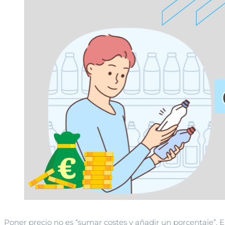
Poner precio no es “sumar costes y añadir un porcentaje”. 