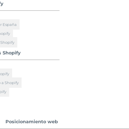
fy
er España
hopify
 Shopify
s Shopify
opify
 a Shopify
ify
Posicionamiento web