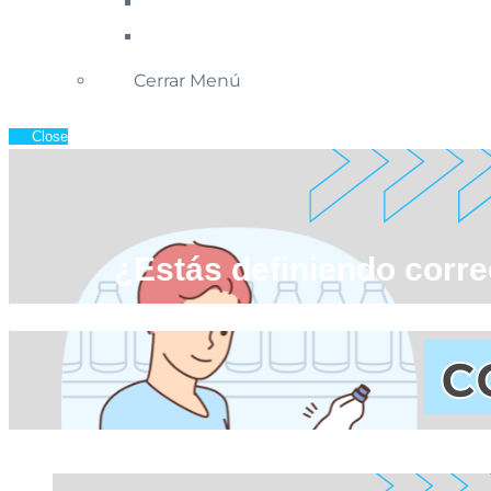
Cerrar Menú
Close
¿Estás definiendo corre
Inicio
»
Blog de Ecommerce
»
¿Es