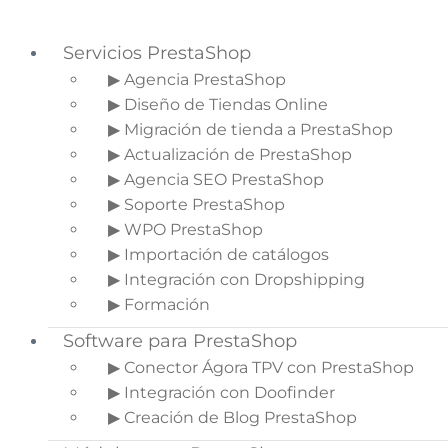
Servicios PrestaShop
▶ Agencia PrestaShop
▶ Diseño de Tiendas Online
Saltar a la navegación principal
▶ Migración de tienda a PrestaShop
Saltar al contenido principal
▶ Actualización de PrestaShop
Saltar a la barra lateral principal
▶ Agencia SEO PrestaShop
▶ Soporte PrestaShop
▶ WPO PrestaShop
▶ Importación de catálogos
Showrooming: cuando la
▶ Integración con Dropshipping
tienda física se convierte en
▶ Formación
probador (y cómo darle la
Software para PrestaShop
vuelta)
▶ Conector Ágora TPV con PrestaShop
▶ Integración con Doofinder
Inicio
»
Blog de Ecommerce
»
▶ Creación de Blog PrestaShop
Showrooming: cuando la tienda física se