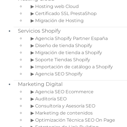
▶ Hosting web Cloud
▶ Certificado SSL PrestaShop
En la actualidad y como seguro que ya sabes,
▶ Migración de Hosting
YouTube es la plataforma de video con más
reproducciones y visitas que existe actualmente.
Servicios Shopify
Por eso, es el segundo motor de búsqueda más
▶ Agencia Shopify Partner España
grande del mundo. Lo que la convierte en una
▶ Diseño de tienda Shopify
plataforma muy valiosa para los vendedores.
▶ Migración de tienda a Shopify
Por esta razón, si tienes una tienda online
▶ Soporte Tiendas Shopify
deberás utilizar esta plataforma para darte a
▶ Importación de catálogo a Shopify
conocer y que tu negocio llegue a un mayor
▶ Agencia SEO Shopify
número de personas.
Marketing Digital
Pero ¿cómo puedes aumentar tus ventas con
▶ Agencia SEO Ecommerce
esta plataforma? pues muy sencillo para
▶ Auditoría SEO
aumentar las ventas de tu Ecommerce con
▶ Consultoría y Asesoría SEO
YouTube lo primero que deberás hacer es
▶ Marketing de contenidos
optimizar tu canal.
▶ Optimización Técnica SEO On Page
En el post de hoy, queremos hablarte sobre los