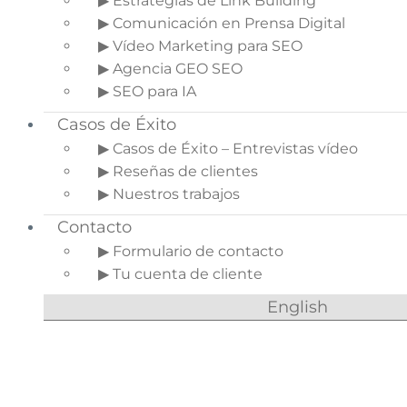
▶ Estrategias de Link Building
pasos que deberás llevar a cabo para tener una
▶ Comunicación en Prensa Digital
buena optimización de tu canal y así conseguir
▶ Vídeo Marketing para SEO
que todas esas personas que hasta ahora no te
▶ Agencia GEO SEO
conocían pero que sí que podrían estar
▶ SEO para IA
interesadas por tus productos te encuentren.
Casos de Éxito
Indice del artículo
▶ Casos de Éxito – Entrevistas vídeo
1.
¿Por qué optimizar
▶ Reseñas de clientes
tu canal de YouTube para
▶ Nuestros trabajos
aumentar las ventas?
Contacto
2.
Pasos para optimizar
▶ Formulario de contacto
tu canal de YouTube
▶ Tu cuenta de cliente
2.1.
Añade las
palabras clave que
English
representan tu
canal
2.2.
Añade un
vídeo de