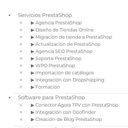
Servicios PrestaShop
▶ Agencia PrestaShop
▶ Diseño de Tiendas Online
Saltar a la navegación principal
▶ Migración de tienda a PrestaShop
Saltar al contenido principal
▶ Actualización de PrestaShop
Saltar a la barra lateral principal
▶ Agencia SEO PrestaShop
▶ Soporte PrestaShop
▶ WPO PrestaShop
▶ Importación de catálogos
Optimiza tu canal de
▶ Integración con Dropshipping
Youtube para aumentar las
▶ Formación
ventas
Software para PrestaShop
▶ Conector Ágora TPV con PrestaShop
Inicio
»
Blog de Ecommerce
»
Optimiza tu
▶ Integración con Doofinder
canal de Youtube para aumentar las ventas
▶ Creación de Blog PrestaShop