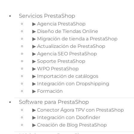
Servicios PrestaShop
▶ Agencia PrestaShop
▶ Diseño de Tiendas Online
Saltar a la navegación principal
▶ Migración de tienda a PrestaShop
Saltar al contenido principal
▶ Actualización de PrestaShop
Saltar a la barra lateral principal
▶ Agencia SEO PrestaShop
▶ Soporte PrestaShop
▶ WPO PrestaShop
▶ Importación de catálogos
Optimización de velocidad
▶ Integración con Dropshipping
en tiendas Shopify
▶ Formación
Software para PrestaShop
Inicio
»
Blog de Ecommerce
»
Optimización de velocidad en tiendas
▶ Conector Ágora TPV con PrestaShop
Shopify
▶ Integración con Doofinder
▶ Creación de Blog PrestaShop