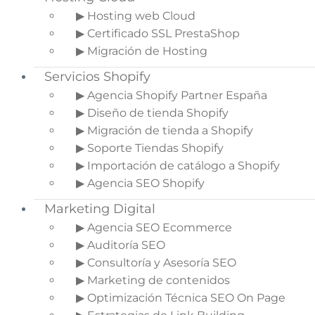
▶ Hosting web Cloud
Optimizar la velocidad de una
tienda Shopify
,
▶ Certificado SSL PrestaShop
es decir, la velocidad de carga en una tienda
▶ Migración de Hosting
Shopify es un factor crítico en el éxito de tu
Servicios Shopify
tienda online Shopify. Los clientes de hoy en día
▶ Agencia Shopify Partner España
esperan una experiencia de compra rápida y
▶ Diseño de tienda Shopify
fluida, y si tu sitio se carga lentamente, es
▶ Migración de tienda a Shopify
probable que pierdas ventas y la confianza de los
▶ Soporte Tiendas Shopify
consumidores.
▶ Importación de catálogo a Shopify
En este artículo, exploraremos estrategias y
▶ Agencia SEO Shopify
prácticas avanzadas para
optimizar la velocidad
Marketing Digital
de tu tienda Shopify
, lo que mejorará la
satisfacción del cliente, aumentará las
▶ Agencia SEO Ecommerce
conversiones y ayudará a tu tienda a destacarse
▶ Auditoría SEO
en un mercado competitivo.
▶ Consultoría y Asesoría SEO
▶ Marketing de contenidos
Indice del artículo
▶ Optimización Técnica SEO On Page
1.
Elige un Tema