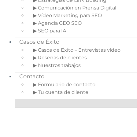
▶ Estrategias de Link Building
Optimizado para la
▶ Comunicación en Prensa Digital
Velocidad en tienda
▶ Vídeo Marketing para SEO
Shopify
▶ Agencia GEO SEO
2.
Comprime y
▶ SEO para IA
Optimiza Imágenes
Casos de Éxito
3.
Utiliza un Servicio de
▶ Casos de Éxito – Entrevistas vídeo
Alojamiento Confiable
▶ Reseñas de clientes
4.
Minimiza el Uso de
▶ Nuestros trabajos
Aplicaciones para
optimizar la velocidad en
Contacto
las tiendas Shopify
▶ Formulario de contacto
5.
Habilita la
▶ Tu cuenta de cliente
Compresión GZIP
6.
Utiliza una Red de
Distribución de
Contenido (CDN)
7.
Minimiza el Uso de