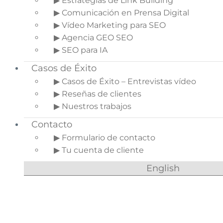
▶ Estrategias de Link Building
en Google y otros buscadores.
▶ Comunicación en Prensa Digital
En este artículo te contamos todos los detalles
▶ Vídeo Marketing para SEO
sobre el posicionamiento orgánico en Google, por
▶ Agencia GEO SEO
qué lo necesitas y algunos consejos aplicables a
tu web.
▶ SEO para IA
Casos de Éxito
Indice del artículo
▶ Casos de Éxito – Entrevistas vídeo
1.
¿Qué es el
▶ Reseñas de clientes
posicionamiento
▶ Nuestros trabajos
orgánico SEO?
Contacto
1.1.
Beneficios del
▶ Formulario de contacto
posicionamiento
▶ Tu cuenta de cliente
orgánico
2.
¿En qué consiste el
English
posicionamiento
orgánico?
2.1.
SEO Off Page
y SEO On page