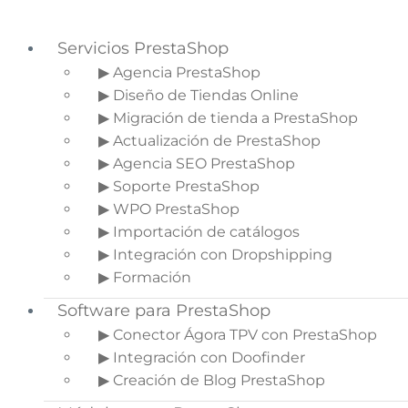
Servicios PrestaShop
▶ Agencia PrestaShop
▶ Diseño de Tiendas Online
Saltar a la navegación principal
▶ Migración de tienda a PrestaShop
Saltar al contenido principal
▶ Actualización de PrestaShop
Saltar a la barra lateral principal
▶ Agencia SEO PrestaShop
▶ Soporte PrestaShop
▶ WPO PrestaShop
▶ Importación de catálogos
¿Qué es posicionamiento
▶ Integración con Dropshipping
orgánico? Beneficios
▶ Formación
Software para PrestaShop
Inicio
»
Blog de Ecommerce
»
¿Qué es
posicionamiento orgánico? Beneficios
▶ Conector Ágora TPV con PrestaShop
▶ Integración con Doofinder
▶ Creación de Blog PrestaShop