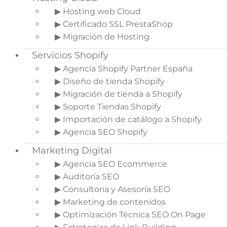
El posicionamiento web es sumamente
▶ Hosting web Cloud
importante para conseguir visitas y conversiones,
▶ Certificado SSL PrestaShop
ya sea en compras o nuevos contactos. Sin
▶ Migración de Hosting
embargo, no todo vale para el algoritmo de
Servicios Shopify
Google. La mejor forma de lograr este objetivo es
▶ Agencia Shopify Partner España
a través del posicionamiento orgánico.
▶ Diseño de tienda Shopify
El posicionamiento web orgánico o
▶ Migración de tienda a Shopify
posicionamiento natural,
como también se le
▶ Soporte Tiendas Shopify
conoce, son los respectivos lugares que tienen las
▶ Importación de catálogo a Shopify
páginas web en el ranking de los buscadores,
▶ Agencia SEO Shopify
obtenidos de forma natural. Es decir, estas
Marketing Digital
páginas han sido optimizadas para estar en los
primeros puestos de la lista sin pagar por ello.
▶ Agencia SEO Ecommerce
▶ Auditoría SEO
Mayor número de visitas, credibilidad y
▶ Consultoría y Asesoría SEO
estabilidad en el ranking son solo algunos de los
▶ Marketing de contenidos
beneficios del posicionamiento orgánico. Sin
▶ Optimización Técnica SEO On Page
dudas, constituye la mejor forma de posicionarse