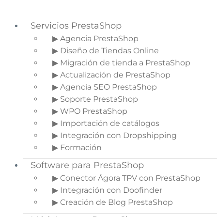
Servicios PrestaShop
▶ Agencia PrestaShop
▶ Diseño de Tiendas Online
Saltar a la navegación principal
▶ Migración de tienda a PrestaShop
Saltar al contenido principal
▶ Actualización de PrestaShop
Saltar a la barra lateral principal
▶ Agencia SEO PrestaShop
▶ Soporte PrestaShop
▶ WPO PrestaShop
▶ Importación de catálogos
Infografía: La trampa del
▶ Integración con Dropshipping
facebook
▶ Formación
Software para PrestaShop
Inicio
»
Blog de Ecommerce
»
Infografía: La
trampa del facebook
▶ Conector Ágora TPV con PrestaShop
▶ Integración con Doofinder
▶ Creación de Blog PrestaShop