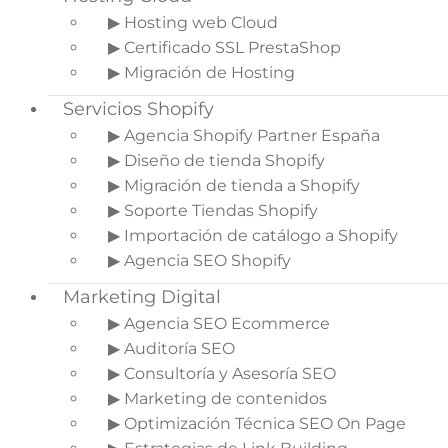
▶ Hosting web Cloud
A finales de 2012, Facebook publicó un
▶ Certificado SSL PrestaShop
documento donde trataba la problemática de las
▶ Migración de Hosting
cuentas fantasma.
Según el documento, las cuentas duplicadas, que
Servicios Shopify
se producen cuando un usuario mantiene más
▶ Agencia Shopify Partner España
de una en el sitio, pueden representar hasta una
▶ Diseño de tienda Shopify
4,8% de los usuarios activos.Otro 2,4% pueden ser
▶ Migración de tienda a Shopify
empresas o cuentas de mascotas, mientras que
▶ Soporte Tiendas Shopify
un 1,5% corresponden a perfiles no deseados, para
▶ Importación de catálogo a Shopify
enviar spam o iniciar otro tipo de actividades
▶ Agencia SEO Shopify
maliciosas.
Marketing Digital
“Creemos que el porcentaje de cuentas que
▶ Agencia SEO Ecommerce
están duplicadas o son falsas es
▶ Auditoría SEO
significativamente más bajo en los mercados
▶ Consultoría y Asesoría SEO
desarrollados como Estados Unidos y Australia y
es más alta en mercados emergentes como
▶ Marketing de contenidos
Indonesia y Turquía”, dijo Facebook en el
▶ Optimización Técnica SEO On Page
comunicado.