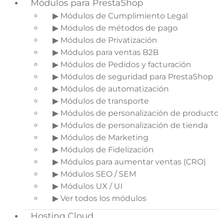
Módulos para PrestaShop
▶ Módulos de Cumplimiento Legal
▶ Módulos de métodos de pago
▶ Módulos de Privatización
▶ Módulos para ventas B2B
▶ Módulos de Pedidos y facturación
▶ Módulos de seguridad para PrestaShop
▶ Módulos de automatización
▶ Módulos de transporte
▶ Módulos de personalización de product
▶ Módulos de personalización de tienda
▶ Módulos de Marketing
En esta santa casa siempre hablamos de las
▶ Módulos de Fidelización
redes sociales, de sus ventajas y sus peligros, pero
▶ Módulos para aumentar ventas (CRO)
había un tema que habíamos dejado escapar y
▶ Módulos SEO / SEM
que, no solo es primordial, sino que puede
▶ Módulos UX / UI
concienciar a muchos agudos lectores a
▶ Ver todos los módulos
abandonar ideas equivocadas para promocionar
su facebook.
Hosting Cloud