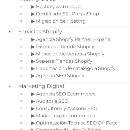
▶ Hosting web Cloud
▶ Certificado SSL PrestaShop
▶ Migración de Hosting
Aunque nos puede sonar raro, o parecer que no
tiene importancia, el sidebar de un blog, es decir,
Servicios Shopify
la barra fija que normalmente colocamos a la
▶ Agencia Shopify Partner España
derecha de la web, en el cual podremos
▶ Diseño de tienda Shopify
encontrar distintos elementos, como la nube de
▶ Migración de tienda a Shopify
etiquetas, entradas relacionadas, entre otros, lo
▶ Soporte Tiendas Shopify
que llamamos
Widgets de Wordpres.
▶ Importación de catálogo a Shopify
No es por todos conocido, que esta zona tiene o
▶ Agencia SEO Shopify
puede tener una gran importancia desde el
Marketing Digital
punto de vista comercial, y de esta forma, este
▶ Agencia SEO Ecommerce
espacio suele estar desaprovechado por multitud
▶ Auditoría SEO
de blog, incluyendo únicamente los elementos
▶ Consultoría y Asesoría SEO
más normales, como pueden ser, los últimos
▶ Marketing de contenidos
post, post más leídos, categorías etc…
▶ Optimización Técnica SEO On Page
Indice del artículo