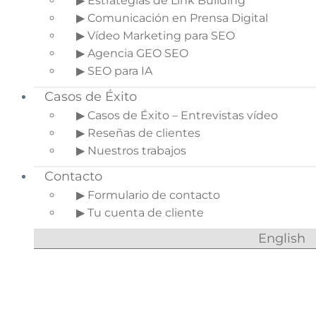
▶ Estrategias de Link Building
▶ Comunicación en Prensa Digital
1.
¿Qué es un Sidebar?
▶ Vídeo Marketing para SEO
2.
Sidebar asociado a
▶ Agencia GEO SEO
un Blog de un
▶ SEO para IA
Ecommerce
3.
Ejemplos de sidebar
Casos de Éxito
de blogs en tiendas
▶ Casos de Éxito – Entrevistas vídeo
online
▶ Reseñas de clientes
4.
Consejos para
▶ Nuestros trabajos
optimizar el sidebar de
Contacto
un blog
▶ Formulario de contacto
4.1.
Colocar
▶ Tu cuenta de cliente
primero lo más
importante
English
4.2.
Diseño
atractivo sin ser una
distracción
4.3.
Buen aspecto