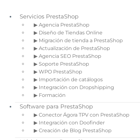
Servicios PrestaShop
▶ Agencia PrestaShop
▶ Diseño de Tiendas Online
Saltar a la navegación principal
▶ Migración de tienda a PrestaShop
Saltar al contenido principal
▶ Actualización de PrestaShop
Saltar a la barra lateral principal
▶ Agencia SEO PrestaShop
▶ Soporte PrestaShop
▶ WPO PrestaShop
▶ Importación de catálogos
¿Sabes cómo usar el
▶ Integración con Dropshipping
sidebar de los blogs para
▶ Formación
vender?
Software para PrestaShop
▶ Conector Ágora TPV con PrestaShop
Inicio
»
Blog de Ecommerce
»
¿Sabes
▶ Integración con Doofinder
cómo usar el sidebar de los blogs para
▶ Creación de Blog PrestaShop
vender?