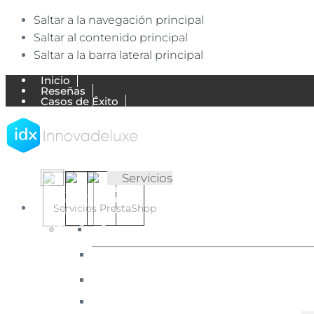
Saltar a la navegación principal
Saltar al contenido principal
Saltar a la barra lateral principal
Inicio
Reseñas
Casos de Éxito
Trabajos
Empresa
Blog de Ecommerce
Mi Cuenta
Contactar
▷
✅
Servicios
Agencia
Agencia
Ecommerce
Ecommerce
Servicios PrestaShop
expertos
en
【Expertos
English
Português
Español
PrestaShop
en
(UK)
(Portugal)
(España)
y
Shopify.
PrestaShop
Diseñamos
y
y
desarrollamos
Shopify】
tiendas
online