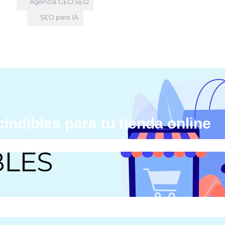
Agencia GEO SEO
SEO para IA
ndibles para tu tienda online
e
»
Módulos imprescindibles para tu tienda online