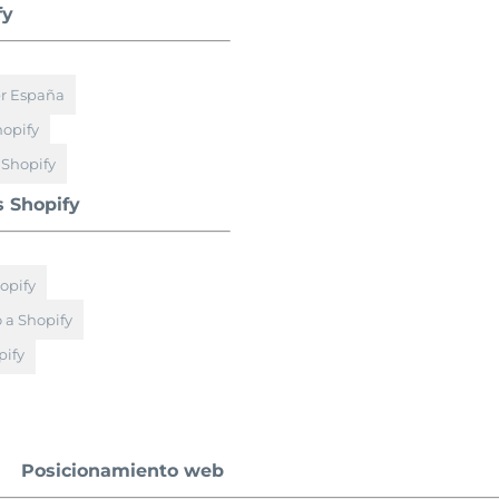
fy
er España
hopify
 Shopify
s Shopify
opify
 a Shopify
ify
Posicionamiento web