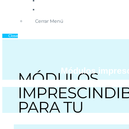
Cerrar Menú
Close
Módulos impresci
Inicio
»
Blog de Ecommerc