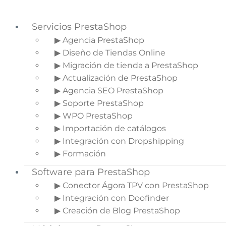
Servicios PrestaShop
▶ Agencia PrestaShop
▶ Diseño de Tiendas Online
Saltar a la navegación principal
▶ Migración de tienda a PrestaShop
Saltar al contenido principal
▶ Actualización de PrestaShop
Saltar a la barra lateral principal
▶ Agencia SEO PrestaShop
▶ Soporte PrestaShop
▶ WPO PrestaShop
▶ Importación de catálogos
Por qué formarse en
▶ Integración con Dropshipping
ecommerce
▶ Formación
Software para PrestaShop
Inicio
»
Blog de Ecommerce
»
Por qué
formarse en ecommerce
▶ Conector Ágora TPV con PrestaShop
▶ Integración con Doofinder
▶ Creación de Blog PrestaShop